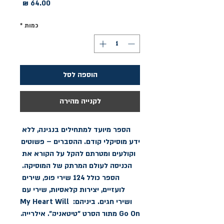
מחיר
כמות
*
הוספה לסל
לקנייה מהירה
הספר מיועד למתחילים בנגינה, ללא 
ידע מוסיקלי קודם. ההסברים – פשוטים 
וקולעים ומטרתם להקל על הקורא את 
הכניסה לעולם המרתק של המוסיקה. 
הספר כולל 124 שירי פופ, שירים 
לועזיים, יצירות קלאסיות, שירי עם 
ושירי חגים. ביניהם: My Heart Will 
Go On מתוך הסרט "טיטאניק", אילרייה, 