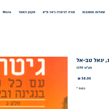
שאלות ותשובות
מורה לגיטרה ג'אז ת"א
תקנון האתר
More
, יגאל טב-אל
מק"ט: 1190
מחיר
כמות
*