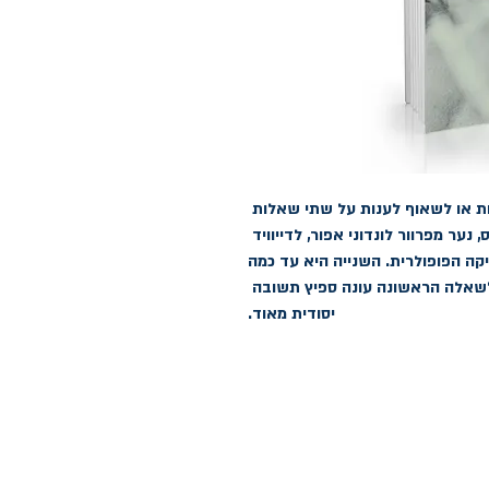
ביוגרפיה טובה על דייוויד בואי צריכה לענות או לשאוף לענות על שתי שאלות 
בסיסיות. הראשונה היא איך נהפך דייוויד ג'ונס, נער מפרוור לונדוני אפור, לדייוויד 
בואי, אחד האמנים הכי ידועים ומשפיעים במוסיקה הפופולרית. השנייה היא עד כמה 
חופפת דמותו הציבורית למי שהוא באמת. לשאלה הראשונה עונה ספיץ תשובה 
יסודית מאוד.