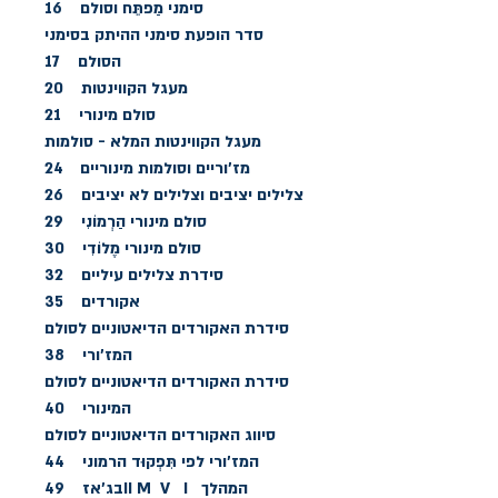
סימני מַפתֵּח וסולם 16
סדר הופעת סימני ההיתק בסימני
הסולם 17
מעגל הקווינטות 20
סולם מינורי 21
מעגל הקווינטות המלא - סולמות
מז'וריים וסולמות מינוריים 24
צלילים יציבים וצלילים לא יציבים 26
סולם מינורי הַרְמוֹנִי 29
סולם מינורי מֶלוֹדִי 30
סידרת צלילים עיליים 32
אקורדים 35
סידרת האקורדים הדיאטוניים לסולם
המז’ורי 38
סידרת האקורדים הדיאטוניים לסולם
המינורי 40
סיווג האקורדים הדיאטוניים לסולם
המז'ורי לפי תִּפְקוּד הרמוני 44
המהלך II M V Iבג'אז 49