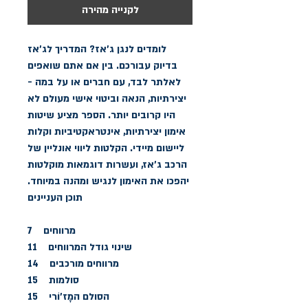
לקנייה מהירה
לומדים לנגן ג׳אז? המדריך לג׳אז
בדיוק עבורכם. בין אם אתם שואפים
לאלתר לבד, עם חברים או על במה -
יצירתיות, הנאה וביטוי אישי מעולם לא
היו קרובים יותר. הספר מציע שיטות
אימון יצירתיות, אינטראקטיביות וקלות
ליישום מיידי. הקלטות ליווי אונליין של
הרכב ג׳אז, ועשרות דוגמאות מוקלטות
יהפכו את האימון לנגיש ומהנה במיוחד.
תוכן העניינים
מרווחים 7
שינוי גודל המרווחים 11
מרווחים מורכבים 14
סולמות 15
הסולם המָז’וֹרי 15