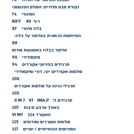
נקודת מבט מלודית: הסולם הפּנטטוני
המינורי 74
ריף RIFF 85
בלוז מינורי 87
התייחסות הרמונית באלתור על בלוז.
88
אלתור בבלוז באמצעות מודוס
מיקסולידי 90
תרגילים בפירוקי אקורדים 94
סולמות אקורדים: יוני, דורי ומיקסולידי
100
תרגילי נגינה על סולמות אקורדים
102
תרגילים ל: II M 7 V7 IMAJ7
באורך ארבע תיבות 107
האקורד VI M7 114
סולמות אקורדים ומודוסים 115
המודוסים הכנסייתיים / יווניים 117