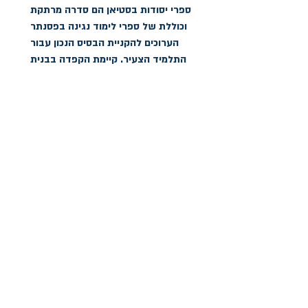
ספרי יסודות בסטיאן הם סדרה מרתקת 
וכוללת של ספרי לימוד נגינה בפסנתר 
הערוכים להקניית הבסיס הנכון עבור 
התלמיד הצעיר. קיימת הקפדה בבנית 
רצף השעורים המבטיחה התקדמות 
עקבית, מבחר הקטעים כולל יצירות 
מקוריות לצד שירי עם מוכרים ומוסיקה 
קלה. הספר כולל את יסודות התאוריה 
דף דוגמא ב- 'פרטים נוספים'.
הצהרת נגישות