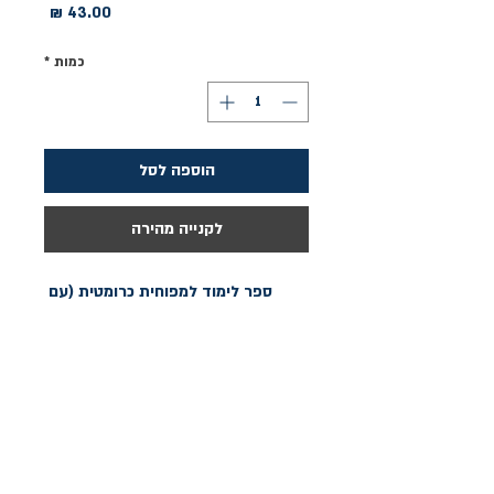
מחיר
כמות
*
הוספה לסל
לקנייה מהירה
ספר לימוד למפוחית כרומטית (עם 
כפתור), למפוחית דיאטונית ומפוחית 
מינורית.