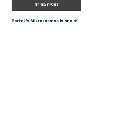
לקנייה מהירה
Bartok’s Mikrokosmos is one of 
the milestones in the 
pedagogical piano repertoire – 
and yet it is also far more than a 
“classical” piano primer. These 
153 piano pieces, organised in 
ascending order of difficulty.
הצהרת נגישות