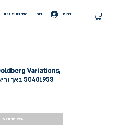
להתחברות
בית
הצהרת נגישות
 Goldberg Variations,
50481953 באך וריאציות גולדברג
אזל מהמלאי