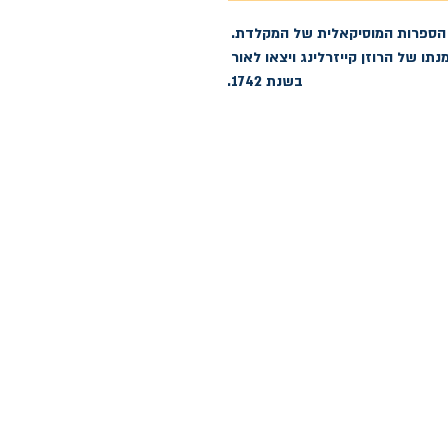
וריאציות גולדברג מהוה אבן פינה של הספרות המוסיקאלית של המקלדת. 
הווריאציות נכתבו על ידי י.ס. באך על פי הזמנתו של הרוזן קייזרלינג ויצאו לאור 
בשנת 1742.