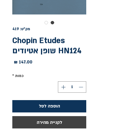
מק"ט: 419
Chopin Etudes
HN124 שופן אטיודים
מחיר
כמות
*
הוספה לסל
לקנייה מהירה