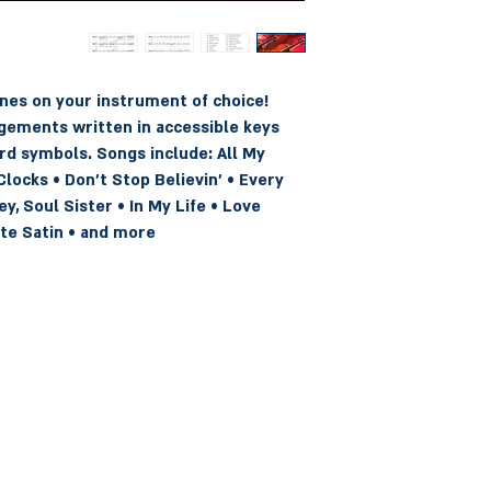
unes on your instrument of choice! 
gements written in accessible keys 
rd symbols. Songs include: All My 
Clocks • Don't Stop Believin' • Every 
y, Soul Sister • In My Life • Love 
ite Satin • and more.