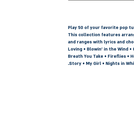
Play 50 of your favorite pop t
This collection features arran
and ranges with lyrics and cho
Loving • Blowin' in the Wind • 
Breath You Take • Fireflies • He
Story • My Girl • Nights in Wh