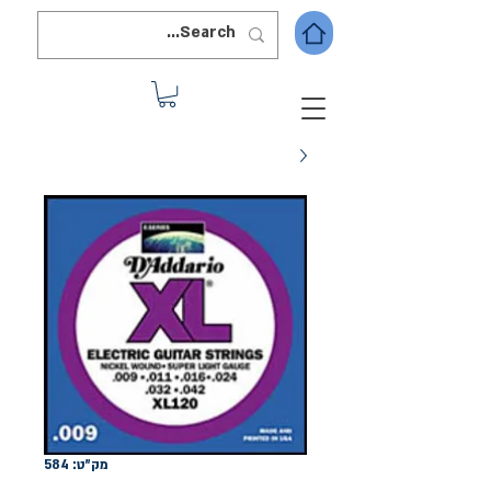
מק"ט: 584