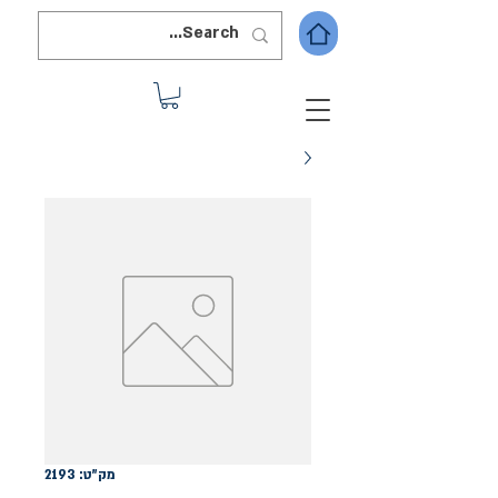
מק"ט: 2193