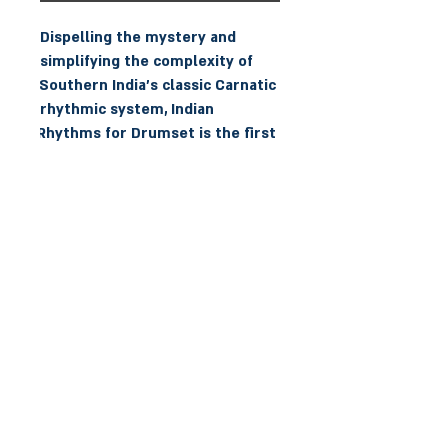
Dispelling the mystery and 
simplifying the complexity of 
Southern India's classic Carnatic 
rhythmic system, Indian 
Rhythms for Drumset is the first 
book of its kind to apply 
authentic Indian rhythms to the 
modern drumset. Written by 
world-class percussionist and 
world drumming expert Pete 
סרטון הסבר על הספר
הצהרת נגישות