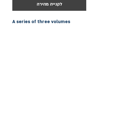
לקנייה מהירה
A series of three volumes 
containing the very best of 
Spanish guitar music. Over 50 
traditional pieces by Bartolome 
Calatayud, graded from simple 
to advanced throughout the 
book.
הצהרת נגישות