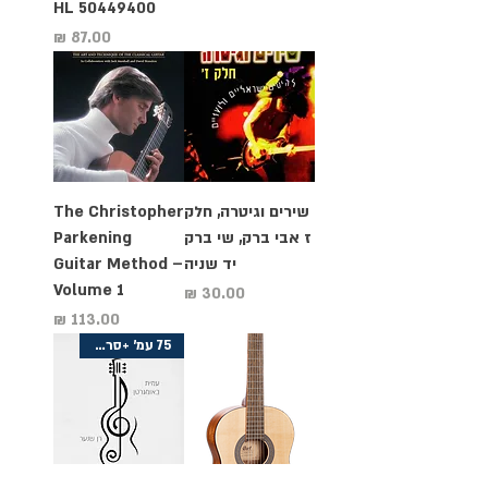
HL 50449400
מחיר
שירים וגיטרה, חלק
The Christopher
ז אבי ברק, שי ברק
Parkening
יד שניה
Guitar Method –
Volume 1
מחיר
מחיר
75 עמ' +סרטוני יוטיוב