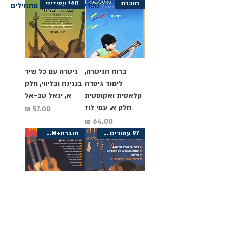
חוברת
160 עמודים
ספרי מוזיקה גיטרה מתחילים
ברוח הגיטרה,
גיטרה עם כל שיר
לימוד גיטרה
בנגינה ובליווי, חלק
קלאסית ואקוסטית
א, יגאל טב-אל
חלק א, עמי לוז
מחיר
מחיר
97 עמודים + CD
חוברת+CDROM
גיטרה וטבלטורה,
גיטרה בכיף ובקלי
יגאל טב-אל
קלות, יגאל טב-אל