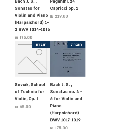
Bach J. S. ,
Paganini, 24
Sonatas for
Capricci op. 1
Violin and Piano
מחיר
(Harpsichord) 1-
3 BWV 1014-1016
מחיר
חוברת
חוברת
Sevcik, School
Bach J. S. ,
of Technic for
Sonatas no. 4 -
Violin, Op. 1
6 for Violin and
Piano
מחיר
(Harpsichord)
BWV 1017-1019
מחיר