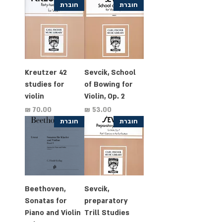
חוברת
חוברת
Kreutzer 42
Sevcik, School
studies for
of Bowing for
violin
Violin, Op. 2
מחיר
מחיר
חוברת
חוברת
Beethoven,
Sevcik,
Sonatas for
preparatory
Piano and Violin
Trill Studies