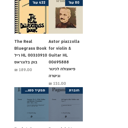
80 עמ'
432 עמ'
The Real
Astor piazzolla
Bluegrass Book
for violin &
Guitar HL
HL 00310910 ריל
00695888
בוק בלוגראס
פיאצולה לכינור
מחיר
וגיטרה
מחיר
חוברת
תפקיד פסנתר+תפקיד כינור