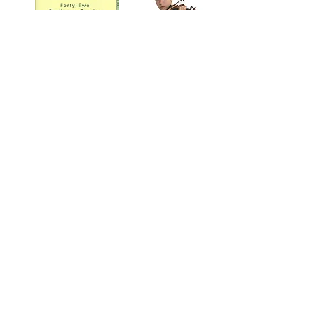
Kreutzer Forty
A New Tune A
Two Studies or
Day Violin
DVD+CD ניו טיון א
Caprices For
דיי כינור
the Violin 42 HL
50253620
מחיר
מחיר
128 עמ'
142 עמ'
Carl Flesch
Bach J. S Six
Scale System
Sonatas and
Partitas BWV
for Violin קארל