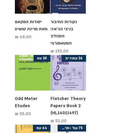
נקודות החיבור
יסודות המקאם
בניבי הג'אז:
מאת מרינה טושיץ
התהליך
מחיר
המטאמורפי
מחיר
26 עמודים
28 עמ
Odd Meter
Fletcher Theory
Etudes
Papers Book 2
(HL14011497)
מחיר
מחיר
75 עמ' +סרטוני יוטיוב
64 עמ