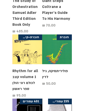
The Study of
Giant Steps
Orchestration
Coltrane a
Samuel Adler
Player's Guide
Third Edition
To His Harmony
Book Only
מחיר
מחיר
חוברת
חוברת+קישור להורדת MP3
פוליריתמיקה, גיל
Rhythm for all
לדין
volume 1 קצב
לכולם רוני הולן
מחיר
ספר ראשון
מחיר
235 עמודים+ CD
401 עמודים