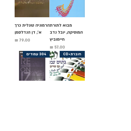
מבוא לתורת
הרמוניה טונלית כרך
המוסיקה, יובל נדב
א', דן הנדלסמן
חיימוביץ
מחיר
מחיר
חוברת+CD
304 עמודים
כנגן המנגן בתוים
Reharmonizatio
צבעוניים עם שירים
n Techniques
חסידיים, יגאל
מחיר
טב-אל
מחיר
חוברת+קבצי MP3
ספר