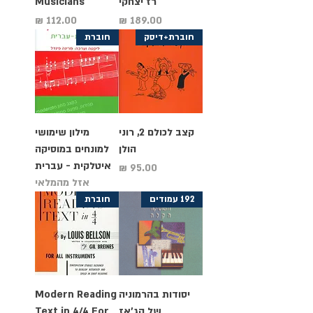
רז יצחקי
Musicians
מחיר
מחיר
חוברת+דיסק
חוברת
קצב לכולם 2, רוני
מילון שימושי
הולן
למונחים במוסיקה
איטלקית - עברית
מחיר
אזל מהמלאי
192 עמודים
חוברת
יסודות בהרמוניה
Modern Reading
של הג'אז
Text in 4/4 For