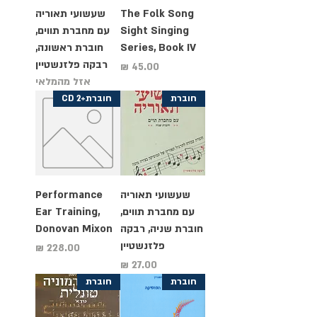
The Folk Song
שעשועי תאוריה
Sight Singing
עם מחברת תווים,
Series, Book IV
חוברת ראשונה,
רבקה פלזנשטיין
מחיר
אזל מהמלאי
חוברת
חוברת+2 CD
שעשועי תאוריה
Performance
עם מחברת תווים,
Ear Training,
חוברת שניה, רבקה
Donovan Mixon
פלזנשטיין
מחיר
מחיר
חוברת
חוברת