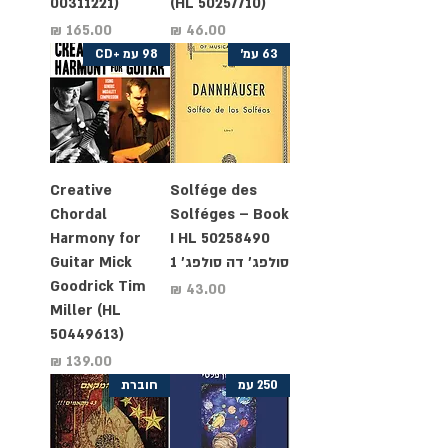
00311221)
(HL 50257710)
מחיר
מחיר
63 עמ'
98 עמ +CD
Creative
Solfége des
Chordal
Solféges – Book
Harmony for
I HL 50258490
סולפג' דה סולפג' 1
Guitar Mick
Goodrick Tim
מחיר
Miller (HL
50449613)
מחיר
250 עמ
חוברת