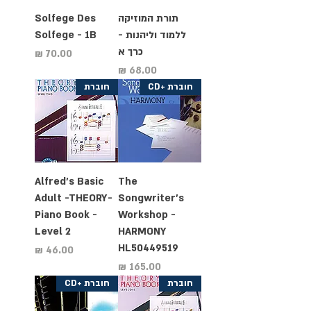
תורת המוזיקה
Solfege Des
ללמוד וליהנות -
Solfege - 1B
כרך א
מחיר
מחיר
חוברת +CD
חוברת
Alfred's Basic
The
Adult -THEORY-
Songwriter's
Piano Book -
Workshop -
Level 2
HARMONY
HL50449519
מחיר
מחיר
חוברת
חוברת +CD