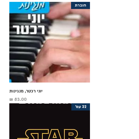
חוברת
יוני רכטר, מנגינות
מחיר
32 עמ'