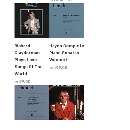
Richard
Haydn Complete
Clayderman
Piano Sonatas
Plays Love
Volume II
Songs Of The
מחיר
World
מחיר
Händel Piano
The Best of