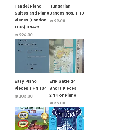
Händel Piano
Hungarian
Suites and Piano
Dances nos. 1-10
Pieces (London
מחיר
1733) HN472
מחיר
Easy Piano
Erik Satie 24
Pieces 1 HN 134
Short Pieces
For Pianoיד 2
מחיר
מחיר