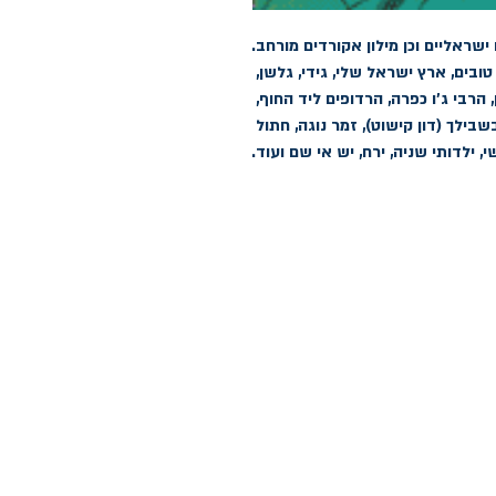
אל תקנה לי וורד, אמן, אני לא יכול, אנשים טובים, ארץ ישראל שלי, גידי, גלשן, 
האם אתה מאושר, האשה שאתי, הקיץ האחרון, הרבי ג'ו כפרה, הרדופים ליד החוף, 
הרעות, ואלס חמש ושלושים, זאבים, זה הכל בשבילך (דון קישוט), זמר נוגה, חתול 
י, ילדותי שניה, ירח, יש אי שם ועוד.