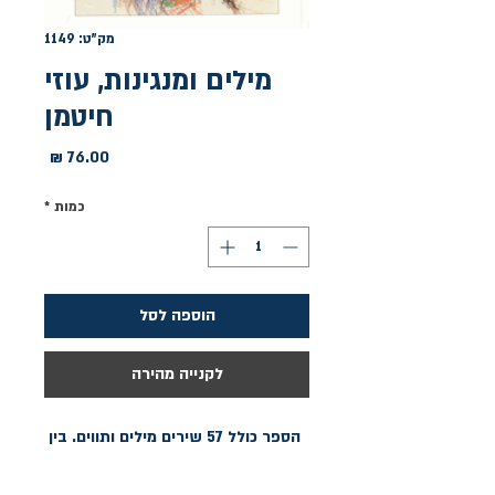
מק"ט: 1149
מילים ומנגינות, עוזי
חיטמן
מחיר
כמות
*
הוספה לסל
לקנייה מהירה
הספר כולל 57 שירים מילים ותווים. בין 
השירים: אדון, נולדתי לשום, תודה, כמו 
צועני, בארץ הזאת, ארץ הצבר, כאן, 