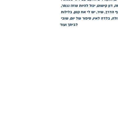
מבין השירים באוסף: שיר של אחרי מלחמה, דון קישוט, יכול להיות שזה נגמר, 
הנסיך הקטן, קטע שמי, צער הלילה, שירי סוף הדרך, שיר, יש לי אח קטן, בלילות 
הסתיו, שבע שמיניות, לו באת, בדרך הגרולה, בלדה לאיו, סיפור של יום, שובי 
לביתך ועוד