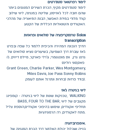
לימוד רפרטואר סטנדרטים
לימוד סטנדרטים מקיף, הכרת השירים המנוגנים ביותר
שהם חובה לכל ג'אזיסט, שליטה במנגינה, ליווי שילוב
קורד מלודי במידת האפשר, הבנת התיאוריה של מהלכי
האקורדים והטונאליות הכללית של הקטע.
טרנסקריפציה של סולואים ופראזות Solos
transcription
הדרך הנכונה המהירה והכיפית ללמוד כל שפה ובפרט
ג'אז עוברת דרך השמיעה, בשיעורים נוציא סולואים של
גרנט גרין, ווס מונטגומרי, צ'רלי פארקר, מיילס דייויס, ג'ו
פאס,סוני רולינס
Grant Green, Charlie Parker, Wes Montgomery,
Miles Davis, Joe Pass Sonny Rollins
נבודד פרזות נבחרות ונתרגל אותם לעומק.
ליווי בגיטרה ג'אז
טכניקות שונות של ליווי בגיטרה - קומפינג, WALKING
BASS, FOUR TO THE BAR, מקצבים של ליווי
תחליפי אקורדים, שימוש בהיפוכי אקורדים,הוספת צליל
מתח לאקורדים, רה הרמוניזציות.
אימפרוביזציה.
בנייה ושכלול יכולת האלתור דרך הכרת המנגינה של