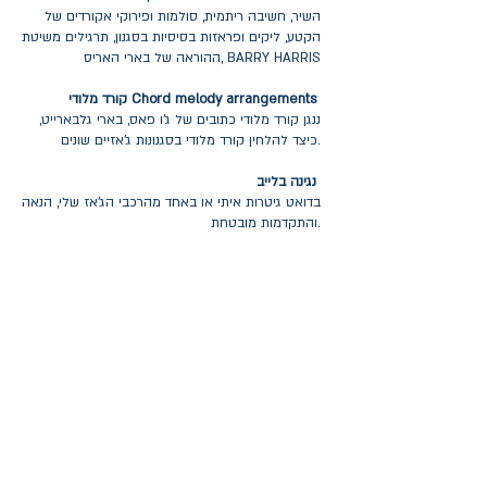
השיר, חשיבה ריתמית, סולמות ופירוקי אקורדים של
הקטע, ליקים ופראזות בסיסיות בסגנון, תרגילים משיטת
ההוראה של בארי האריס, BARRY HARRIS
קורד מלודי Chord melody arrangements
ננגן קורד מלודי כתובים של ג'ו פאס, בארי גלבארייט,
כיצד להלחין קורד מלודי בסגנונות ג'אזיים שונים.
נגינה בלייב
בדואט גיטרות איתי או באחד מהרכבי הג'אז שלי, הנאה
והתקדמות מובטחת.