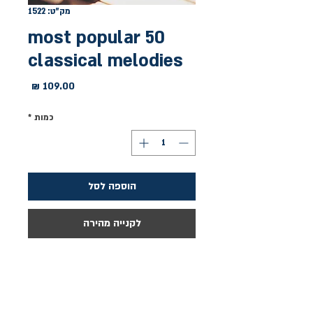
מק"ט: 1522
50 most popular
classical melodies
מחיר
כמות
*
הוספה לסל
לקנייה מהירה
אוסף מצוין הכולל 50 קטעים אהובים, 
כתוב לפסנתר. לרשימת הקטעים לחץ 
"פרטים נוספים".