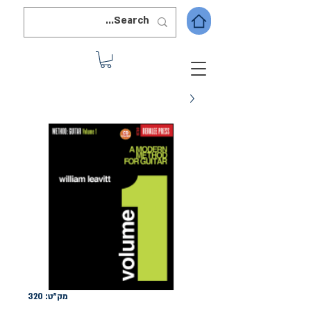
מק"ט: 320