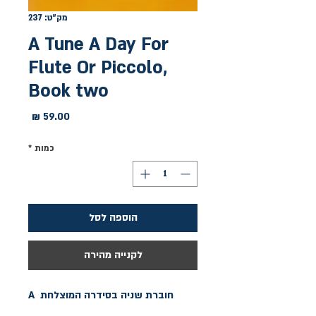
מק"ט: 237
A Tune A Day For
Flute Or Piccolo,
Book two
מחיר
כמות
*
הוספה לסל
לקנייה מהירה
חוברת שניה בסידרה המוצלחת A 
Tune A Day . תמצאו בה קטעי מוסיקה 