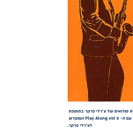
האומניבוק הוא התנך של הביבופ. מכיל כ- 60 סולואים של צ'רלי פרקר בתוספת 
המלודיות והאקורדים. מומלץ לרכוש יחד עם ה- Play Along vol 6 המוקדש 
לצ'רלי פרקר.