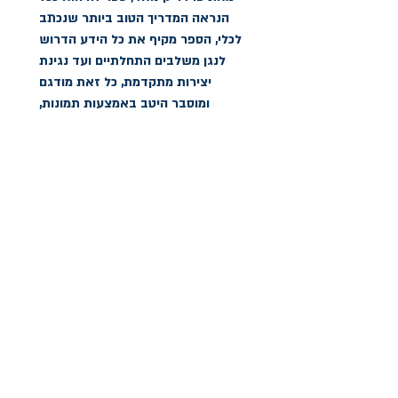
הנראה המדריך הטוב ביותר שנכתב 
לכלי, הספר מקיף את כל הידע הדרוש 
לנגן משלבים התחלתיים ועד נגינת 
יצירות מתקדמת, כל זאת מודגם 
ומוסבר היטב באמצעות תמונות, 
הסברים ברורים, הנושאים המדוברים 
בספר: טכנירה בסיסית, קריאת תווים, 
שינון קטעים, פיתוח שמיעה, הבנת 
צוואר הכלי, פיתוח טכניקה ודיוק, הפקת 
שימו לב- קיימת מהדורה עם דיסק.
הצהרת נגישות