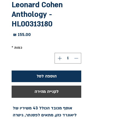
Leonard Cohen
Anthology -
HL00313180
מחיר
כמות
*
הוספה לסל
לקנייה מהירה
אוסף מכובד הכולל 43 משיריו של 
ליאונרד כהן, מתאים לפסנתר, גיטרה 
Ain't No Cure for Love • 