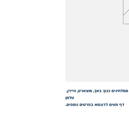
יד שניה, כמו חדש. אוסף של קטעים קלים ממלחינים כגון: באך, מוצארט, היידן, 
דף תווים לדוגמא בפרטים נוספים.