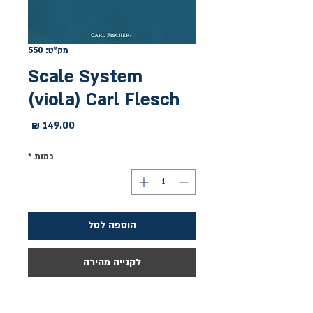
מק"ט: 550
Scale System
(viola) Carl Flesch
מחיר
כמות
*
הוספה לסל
לקנייה מהירה
תרגילי סולמות לתירגול יומי במז'ור 