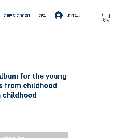
להתחברות
בית
הצהרת נגישות
lbum for the young
s from childhood
 childhood
אזל מהמלאי