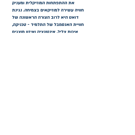
את ההתפתחות המוזיקלית ומעניק
חוויה עשירה למוזיקאים בצמיחה. נגינת
דואט היא לרוב הצורה הראשונה של
חוויית האנסמבל של התלמיד - טכניקה,
איכות צליל, אינטונציה ואיזון מוצגים
כאשר התלמידים עושים את אחד
הדברים שהם הכי נהנים מהם - ליצור
מוזיקה עם חבר. ונגינת דואט מובילה
בקלות ובטבעיות לביצועים מוכשרים
בהרכבים גדולים יותר. (כרך א' - קל עד
בינוני, כרך 2 - בינוני עד מתקדם)
הצהרת נגישות