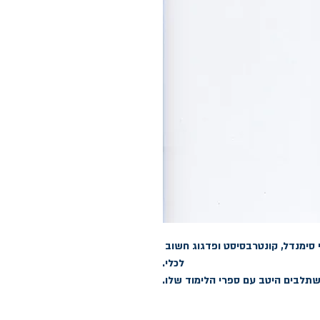
חוברת זו מכילה 30 אטיודים שנכתבו בידי סימנדל, קונטרבסיסט ופדגוג חשוב 
תלבים היטב עם ספרי הלימוד שלו.