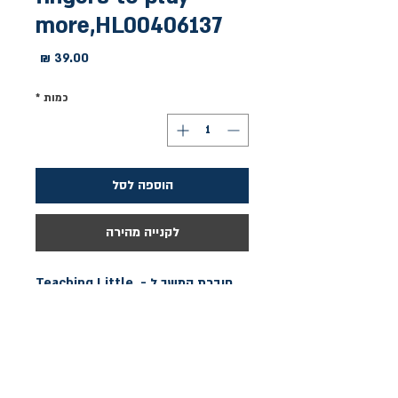
more,HL00406137
מחיר
כמות
*
הוספה לסל
לקנייה מהירה
חוברת המשך ל - Teaching Little 
Fingers to Playמאת תומפסון, 
מיועדת לילדים.