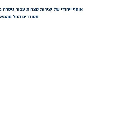
מסודרים החל מהמאה ה-14 ועד שוסטוקוביץ וס