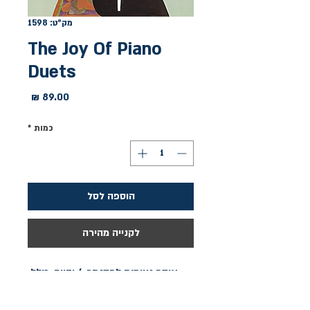
מק"ט: 1598
The Joy Of Piano
Duets
מחיר
כמות
*
הוספה לסל
לקנייה מהירה
אוסף נעימות לפסנתר 4 ידיים, כולל 
Careless Love, The Comedians' 
Galop וכן ואלסים מפורסמים של 