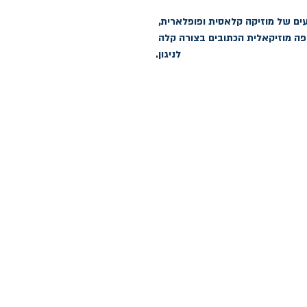
אוסף המיועד לפסנתרן המתקדם, כולל קטעים של מוזיקה קלאסית ופופלארית, 
בספר תוכל למצוא יצירות מופת בכל תקופה מוזיקאלית הכתובים בצורה קלה 
לניגון.